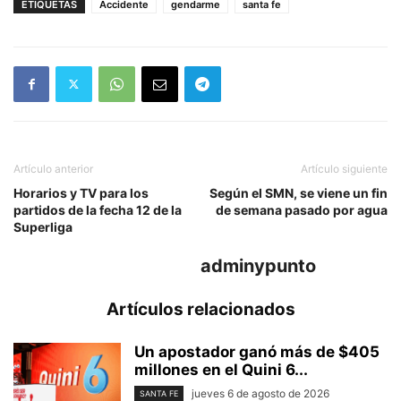
ETIQUETAS
Accidente
gendarme
santa fe
Artículo anterior
Artículo siguiente
Horarios y TV para los
Según el SMN, se viene un fin
partidos de la fecha 12 de la
de semana pasado por agua
Superliga
adminypunto
Artículos relacionados
Un apostador ganó más de $405
millones en el Quini 6...
jueves 6 de agosto de 2026
SANTA FE