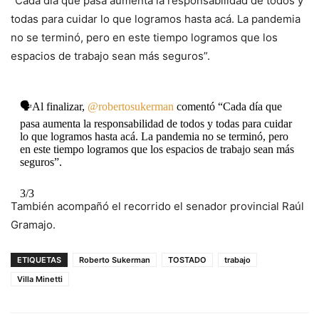
“Cada día que pasa aumenta la responsabilidad de todos y
(@SantaFeTrabajo)
May 18, 2020
todas para cuidar lo que logramos hasta acá. La pandemia
no se terminó, pero en este tiempo logramos que los
espacios de trabajo sean más seguros”.
🗣️Al finalizar,
@robertosukerman
comentó “Cada día que
pasa aumenta la responsabilidad de todos y todas para cuidar
lo que logramos hasta acá. La pandemia no se terminó, pero
en este tiempo logramos que los espacios de trabajo sean más
seguros”.
3/3
También acompañó el recorrido el senador provincial Raúl
Gramajo.
— Ministerio de Trabajo, Empleo y Seguridad Social
(@SantaFeTrabajo)
May 18, 2020
ETIQUETAS
Roberto Sukerman
TOSTADO
trabajo
Villa Minetti