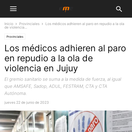
Inicio
Provinciales
Los médicos adhieren al paro en repudio a la ola
de violencia...
Provinciales
Los médicos adhieren al paro
en repudio a la ola de
violencia en Jujuy
El gremio sanitario se suma a la medida de fuerza, al igual
que AMSAFE, Sadop, ADUL, FESTRAM, CTA y CTA
Autónoma.
jueves 22 de junio de 2023