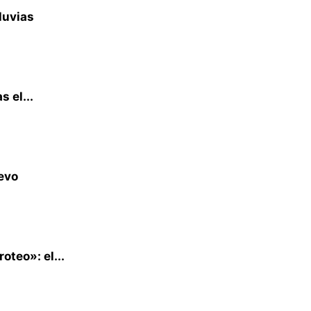
luvias
 el...
uevo
roteo»: el...