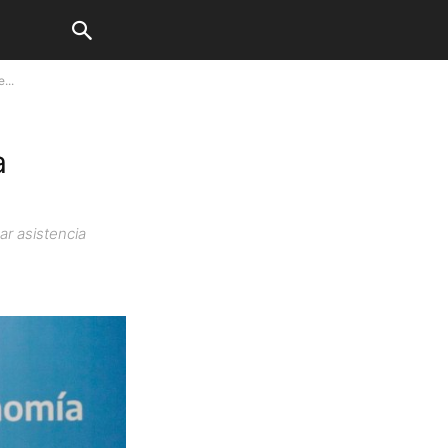
...
a
ar asistencia