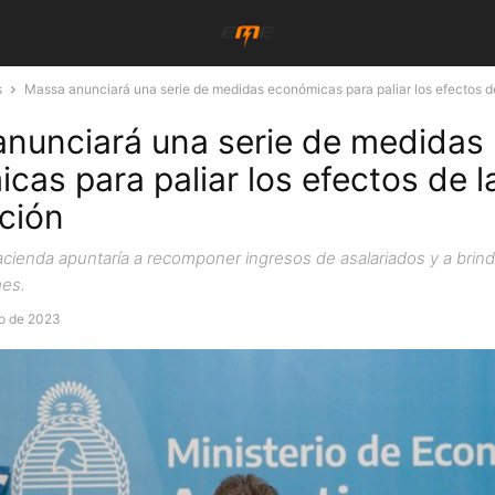
s
Massa anunciará una serie de medidas económicas para paliar los efectos de
nunciará una serie de medidas
cas para paliar los efectos de l
ción
acienda apuntaría a recomponer ingresos de asalariados y a brind
mes.
to de 2023