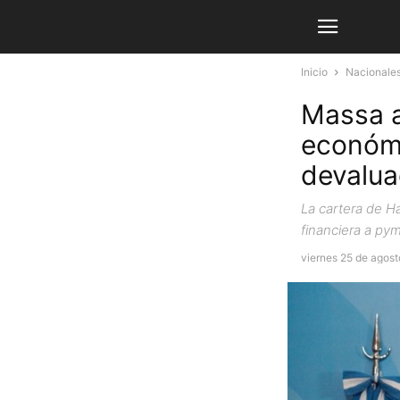
Inicio
Nacionale
Massa a
económi
devalua
La cartera de H
financiera a py
viernes 25 de agos