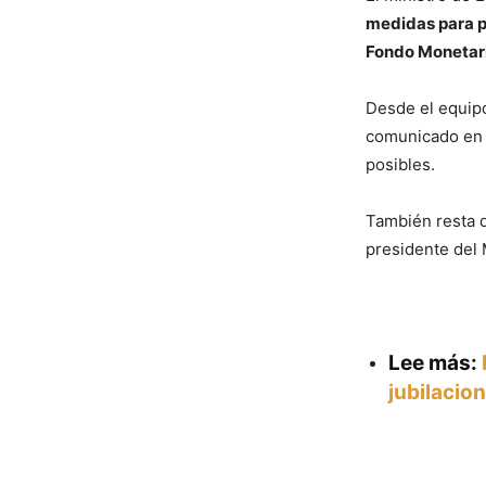
medidas para pa
Fondo Monetari
Desde el equipo
comunicado en f
posibles.
También resta d
presidente del 
Lee más:
jubilacio