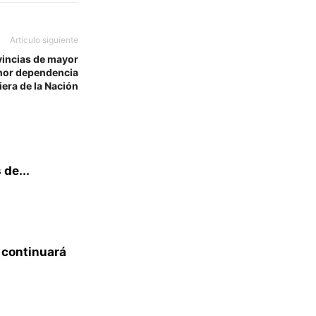
Artículo siguiente
ovincias de mayor
enor dependencia
iera de la Nación
de...
o continuará