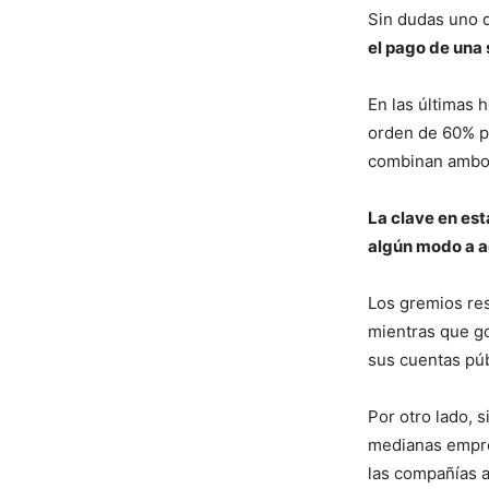
Sin dudas uno d
el pago de una 
En las últimas 
orden de 60% p
combinan ambos
La clave en est
algún modo a a
Los gremios res
mientras que go
sus cuentas púb
Por otro lado, 
medianas empres
las compañías a 