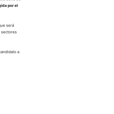
ida por el
que será
e sectores
candidato a