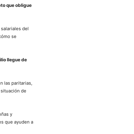
to que obligue
salariales del
 cómo se
lio llegue de
 las paritarias,
situación de
eñas y
les que ayuden a