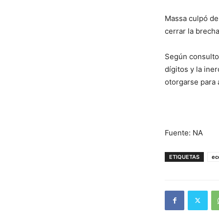
Massa culpó del
cerrar la brech
Según consultor
dígitos y la in
otorgarse para a
Fuente: NA
ETIQUETAS
ec