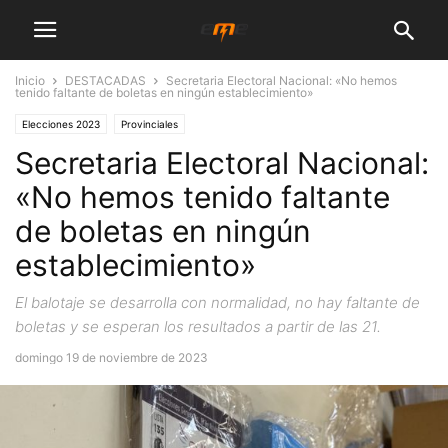
Inicio
DESTACADAS
Secretaria Electoral Nacional: «No hemos
tenido faltante de boletas en ningún establecimiento»
Elecciones 2023
Provinciales
Secretaria Electoral Nacional:
«No hemos tenido faltante
de boletas en ningún
establecimiento»
El balotaje se desarrolla con normalidad, no hay faltante de
boletas y se esperan los resultados a partir de las 21.
domingo 19 de noviembre de 2023