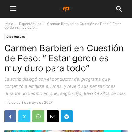
Inicio
Espectáculos
Carmen Barbieri en Cuestión de Peso: “ Estar
gordo es muy duro...
Espectáculos
Carmen Barbieri en Cuestión
de Peso: “ Estar gordo es
muy duro para todo”
La actriz dialogó con el conductor del programa que
comenzó a emitirse el lunes, y reveló sus sensaciones
durante un tiempo en que, según dijo, tuvo 44 kilos de más.
miércoles 8 de mayo de 2024