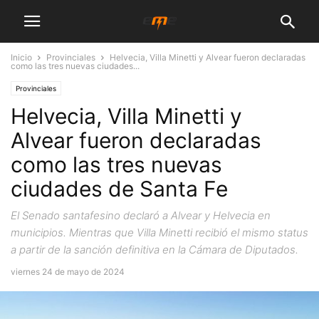
Inicio
Provinciales
Helvecia, Villa Minetti y Alvear fueron declaradas
como las tres nuevas ciudades...
Provinciales
Helvecia, Villa Minetti y
Alvear fueron declaradas
como las tres nuevas
ciudades de Santa Fe
El Senado santafesino declaró a Alvear y Helvecia en
municipios. Mientras que Villa Minetti recibió el mismo status
a partir de la sanción definitiva en la Cámara de Diputados.
viernes 24 de mayo de 2024