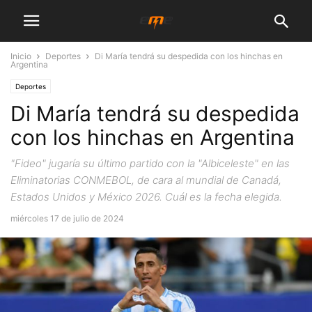
Inicio
Deportes
Di María tendrá su despedida con los hinchas en
Argentina
Deportes
Di María tendrá su despedida
con los hinchas en Argentina
"Fideo" jugaría su último partido con la "Albiceleste" en las
Eliminatorias CONMEBOL, de cara al mundial de Canadá,
Estados Unidos y México 2026. Cuál es la fecha elegida.
miércoles 17 de julio de 2024