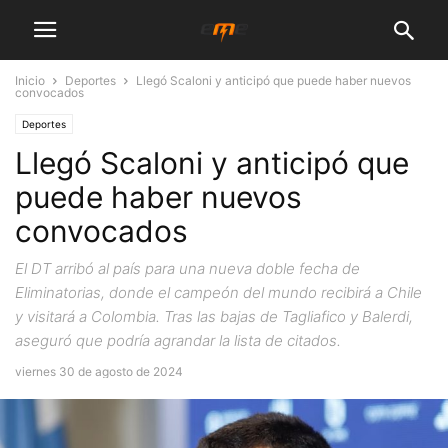
Inicio
Deportes
Llegó Scaloni y anticipó que puede haber nuevos
convocados
Deportes
Llegó Scaloni y anticipó que
puede haber nuevos
convocados
El DT arribó al país para una nueva doble fecha de
Eliminatorias, donde el campeón del mundo recibirá a Chile
y visitará a Colombia. Tras las bajas de Tagliafico y Balerdi,
aseguró que podría agrandar la lista de citados.
viernes 30 de agosto de 2024