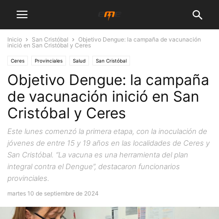
Inicio
San Cristóbal
Objetivo Dengue: la campaña de vacunación
inició en San Cristóbal y Ceres
Ceres
Provinciales
Salud
San Cristóbal
Objetivo Dengue: la campaña
de vacunación inició en San
Cristóbal y Ceres
Este lunes comenzó la primera etapa, con la inoculación de
jóvenes de entre 15 y 19 años en las localidades de Ceres y
San Cristóbal. “La vacuna es una herramienta del plan
integral contra el Dengue”, destacaron funcionarios
provinciales.
martes 10 de septiembre de 2024