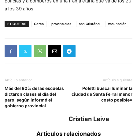
policías y a bomberos en una franja etaria que va de los 20
a los 39 años.
ETIQUETAS
Ceres
provinciales
san Cristóbal
vacunación
Artículo anterior
Artículo siguiente
Más del 80% de las escuelas
Poletti busca iluminar la
dictaron clases el día del
ciudad de Santa Fe «al menor
paro, según informó el
costo posible»
gobierno provincial
Cristian Leiva
Artículos relacionados