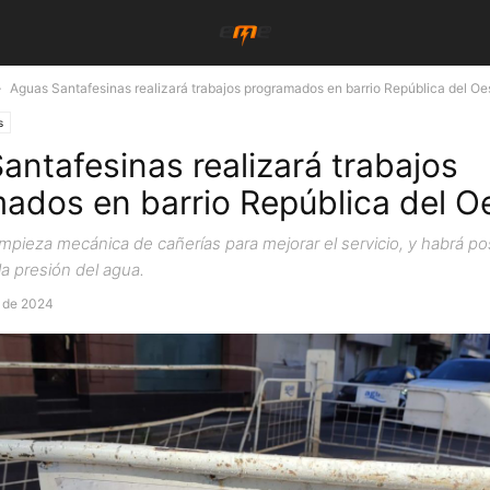
Aguas Santafesinas realizará trabajos programados en barrio República del Oe
s
antafesinas realizará trabajos
ados en barrio República del O
impieza mecánica de cañerías para mejorar el servicio, y habrá po
la presión del agua.
e de 2024