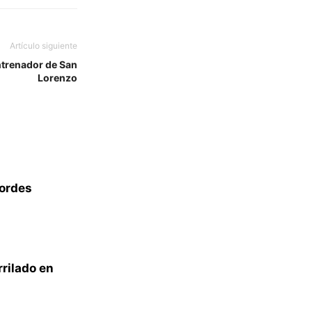
Artículo siguiente
ntrenador de San
Lorenzo
bordes
rrilado en