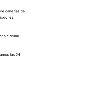
 de cañerías de
ríodo, es
ndo circular
lamos las 24