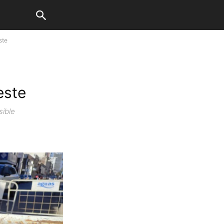
ste
este
sible