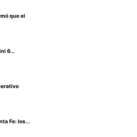
irmó que el
i 6...
perativo
a Fe: los...