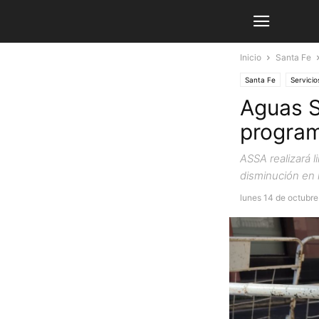
Inicio
Santa Fe
Santa Fe
Servicio
Aguas S
program
ASSA realizará l
disminución en 
lunes 14 de octubr