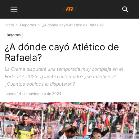
Inicio
Deportes
¿A dónde cayó Atlético de Rafaela?
Deportes
¿A dónde cayó Atlético de
Rafaela?
La Crema disputará una temporada muy compleja en el
Federal A 2025. ¿Cambia el formato? ¿se mantiene?
¿Cuántos equipos lo disputarán?
jueves 14 de noviembre de 2024