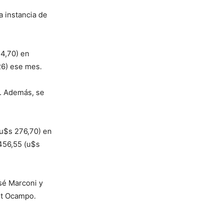
 instancia de
54,70) en
26) ese mes.
). Además, se
(u$s 276,70) en
.456,55 (u$s
sé Marconi y
st Ocampo.