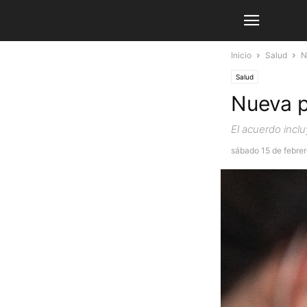
Inicio
Salud
N
Salud
Nueva p
El acuerdo incl
sábado 15 de febre