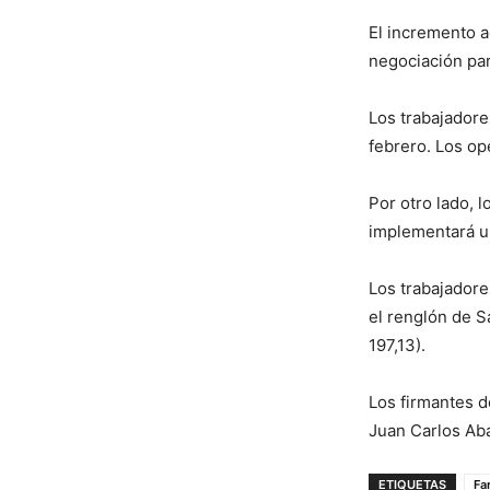
El incremento 
negociación par
Los trabajadore
febrero. Los op
Por otro lado, 
implementará un
Los trabajadore
el renglón de S
197,13).
Los firmantes d
Juan Carlos Ab
ETIQUETAS
Fa