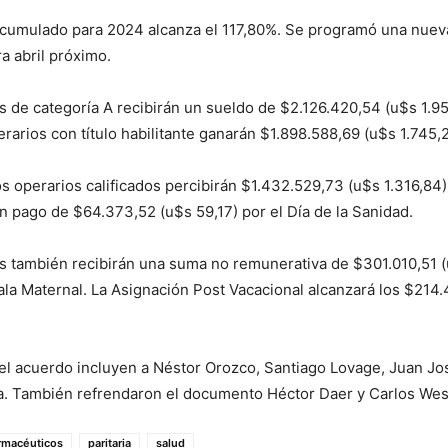
acumulado para 2024 alcanza el 117,80%. Se programó una nueva
a abril próximo.
s de categoría A recibirán un sueldo de $2.126.420,54 (u$s 1.9
erarios con título habilitante ganarán $1.898.588,69 (u$s 1.745,
los operarios calificados percibirán $1.432.529,73 (u$s 1.316,84
 pago de $64.373,52 (u$s 59,17) por el Día de la Sanidad.
s también recibirán una suma no remunerativa de $301.010,51 
ala Maternal. La Asignación Post Vacacional alcanzará los $214
el acuerdo incluyen a Néstor Orozco, Santiago Lovage, Juan Jo
a. También refrendaron el documento Héctor Daer y Carlos We
rmacéuticos
paritaria
salud