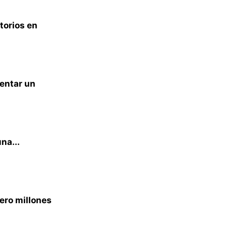
torios en
sentar un
na...
ero millones