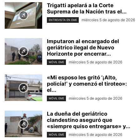
Trigatti apelará a la Corte
Suprema de la Nación tras el...
miércoles 5 de agosto de 2026
ENTREVISTA EN EME
Imputaron al encargado del
geriátrico ilegal de Nuevo
Horizonte por encerrar...
miércoles 5 de agosto de 2026
MÓVIL EME
«Mi esposo les gritó ‘¡Alto,
policía!’ y comenzó el tiroteo»:
el...
miércoles 5 de agosto de 2026
MÓVIL EME
La dueña del geriátrico
clandestino aseguró que
«siempre quiso entregarse» y...
miércoles 5 de agosto de 2026
MÓVIL EME