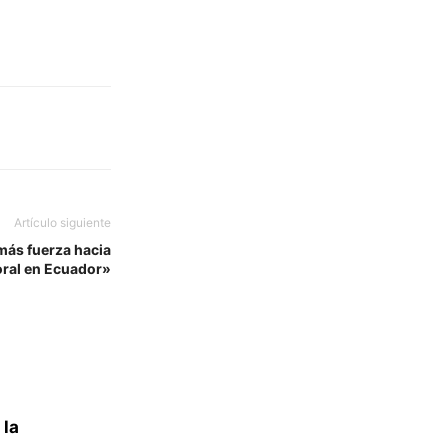
Artículo siguiente
más fuerza hacia
oral en Ecuador»
 la