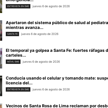
jueves 6 de agosto de 2026
ENTREVISTA EN EME
Apartaron del sistema público de salud al pediatr
mientras avanza...
jueves 6 de agosto de 2026
SANTA FE
El temporal ya golpea a Santa Fe: fuertes ráfagas 
carteles...
jueves 6 de agosto de 2026
MÓVIL EME
Conducía usando el celular y tomando mate: susp
licencia del...
jueves 6 de agosto de 2026
ENTREVISTA EN EME
Vecinos de Santa Rosa de Lima reclaman por des