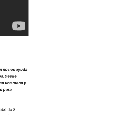
ón no nos ayuda
os. Desde
dan una mano y
jo para
bebé de 8