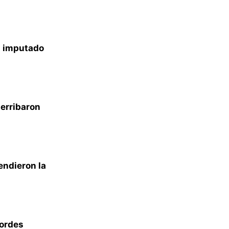
a imputado
derribaron
endieron la
bordes