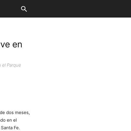
ive en
n el Parque
 de dos meses,
ado en el
 Santa Fe.