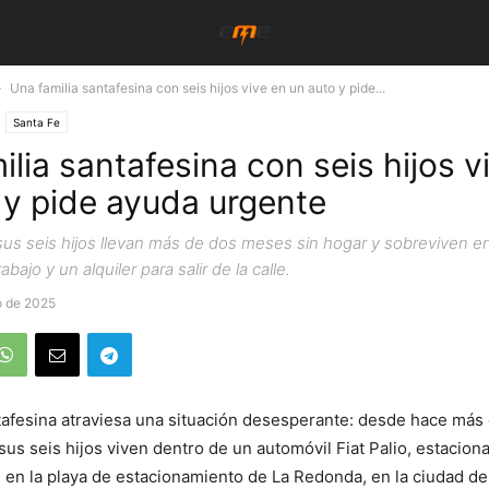
Una familia santafesina con seis hijos vive en un auto y pide...
Santa Fe
lia santafesina con seis hijos v
 y pide ayuda urgente
sus seis hijos llevan más de dos meses sin hogar y sobreviven e
abajo y un alquiler para salir de la calle.
o de 2025
tafesina atraviesa una situación desesperante: desde hace más
sus seis hijos viven dentro de un automóvil Fiat Palio, estacion
 en la playa de estacionamiento de La Redonda, en la ciudad de