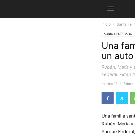
Inicio
Santa Fe
AUDIO DESTACADO
Una fami
un auto
Rubén, María y 
Federal. Piden tr
martes 11 de febrer
Una familia san
Rubén, María y 
Parque Federal,