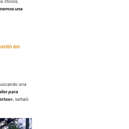
s chicos.
tenemos una
Conin en
 buscando una
iler para
uertas»
, señaló