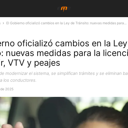
s
El Gobierno oficializó cambios en la Ley de Tránsito: nuevas medidas para...
erno oficializó cambios en la Le
o: nuevas medidas para la licenc
r, VTV y peajes
de modernizar el sistema, se simplifican trámites y se eliminan ba
ra los conductores.
 de 2025