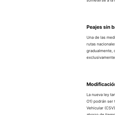
someterse a la 
Peajes sin b
Una de las med
rutas nacionale
gradualmente, c
exclusivamente
Modificación
La nueva ley ta
O1) podrán ser 
Vehicular (CSV)
ahorro de tiemp