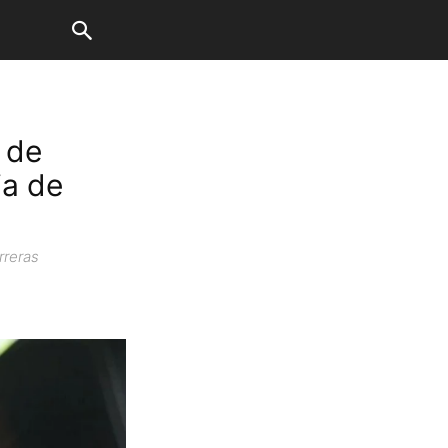
y de
ia de
rreras