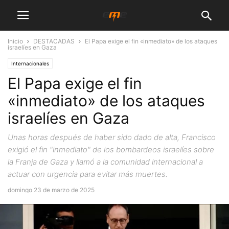
Inicio
DESTACADAS
El Papa exige el fin «inmediato» de los ataques
israelíes en Gaza
Internacionales
El Papa exige el fin
«inmediato» de los ataques
israelíes en Gaza
Unas horas después de haber sido dado de alta, Francisco
exigió el fin "inmediato" de los bombardeos israelíes sobre
la Franja de Gaza y llamó a la comunidad internacional a
actuar con urgencia para evitar más muertes.
domingo 23 de marzo de 2025