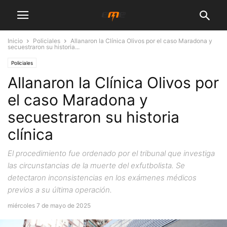
Inicio
Policiales
Allanaron la Clínica Olivos por el caso Maradona y
secuestraron su historia...
Policiales
Allanaron la Clínica Olivos por
el caso Maradona y
secuestraron su historia
clínica
El procedimiento fue ordenado por el tribunal que investiga
las circunstancias de la muerte del exfutbolista. Se
detectaron inconsistencias en los exámenes médicos
previos a su última operación.
miércoles 7 de mayo de 2025