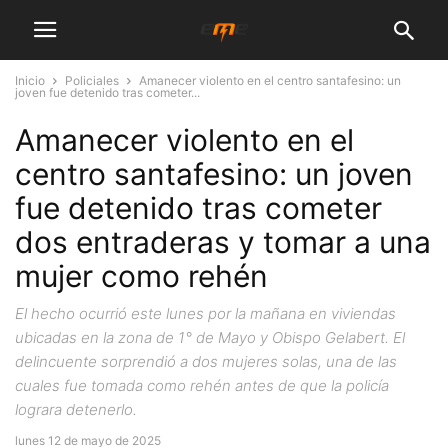
Inicio
Policiales
Amanecer violento en el centro santafesino: un
joven fue detenido tras cometer...
Amanecer violento en el
centro santafesino: un joven
fue detenido tras cometer
dos entraderas y tomar a una
mujer como rehén
El hecho ocurrió este lunes por la mañana en viviendas
ubicadas en la zona de 1° de Mayo y Obispo Gelabert. El
delincuente sorprendió a dos mujeres solas, una de las
cuales fue tomada como rehén antes de que la policía
lograra detenerlo.
lunes 12 de mayo de 2025