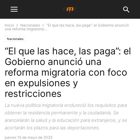
Inicio
Nacionales
“El que las hace, las paga”: el Gobierno anunció
una reforma migratoria...
Nacionales
“El que las hace, las paga”: el
Gobierno anunció una
reforma migratoria con foco
en expulsiones y
restricciones
La nueva política migratoria endureció los requisitos para
obtener la residencia permanente y la ciudadanía. Se
arancelarán la salud y la educación para extranjeros, y se
acortarán los plazos para las deportaciones.
jueves 15 de mayo de 2025