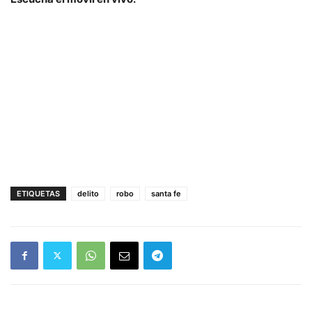
ETIQUETAS
delito
robo
santa fe