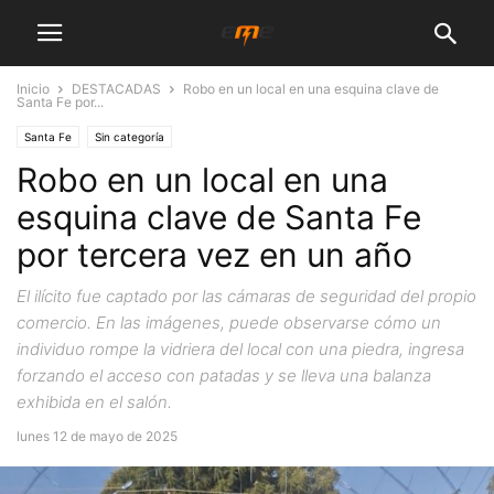
Inicio
DESTACADAS
Robo en un local en una esquina clave de
Santa Fe por...
Santa Fe
Sin categoría
Robo en un local en una
esquina clave de Santa Fe
por tercera vez en un año
El ilícito fue captado por las cámaras de seguridad del propio
comercio. En las imágenes, puede observarse cómo un
individuo rompe la vidriera del local con una piedra, ingresa
forzando el acceso con patadas y se lleva una balanza
exhibida en el salón.
lunes 12 de mayo de 2025