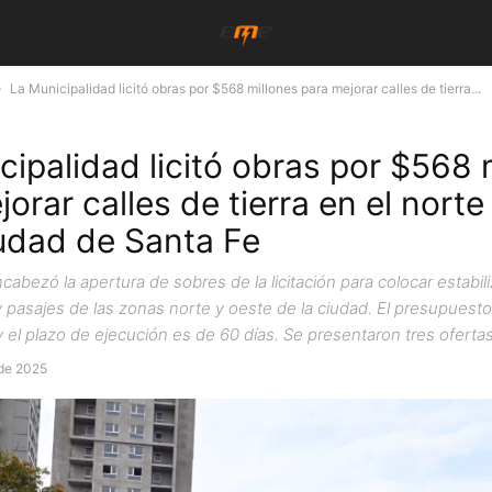
La Municipalidad licitó obras por $568 millones para mejorar calles de tierra...
cipalidad licitó obras por $568 
orar calles de tierra en el norte
iudad de Santa Fe
cabezó la apertura de sobres de la licitación para colocar estabi
 y pasajes de las zonas norte y oeste de la ciudad. El presupuesto 
 el plazo de ejecución es de 60 días. Se presentaron tres ofertas
 de 2025