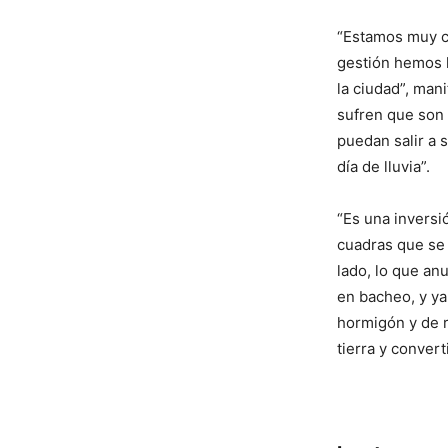
“Estamos muy co
gestión hemos l
la ciudad”, man
sufren que son l
puedan salir a s
día de lluvia”.
“Es una inversi
cuadras que se 
lado, lo que an
en bacheo, y ya
hormigón y de ri
tierra y convert