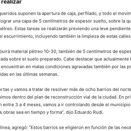
 realizar
queridos suponen la apertura de caja, perfilado, y todo el movi
lograr una capa de 5 centímetros de espesor suelto, sobre la q
 pétreo. Estas tareas se realizarán previendo una leve pendiente
el escurrimiento, incluyendo también la limpieza de estas calles
ibuirá material pétreo 10-30, también de 5 centímetros de espes
zada sobre el suelo preparado. Cabe destacar que actualmente 
 encuentran en malas condiciones agravadas también por las pr
idas en las últimas semanas.
ertas y vamos a tratar de resolver más de ocho barrios del norte
uimos dentro del plan de reconstrucción vial de la ciudad. En pr
n entre 3 a 4 meses, vamos a ir controlando desde el municipio
as obras sea en tiempo y forma”, dijo Eduardo Rudi.
línea, agregó: “Estos barrios se eligieron en función de las nec