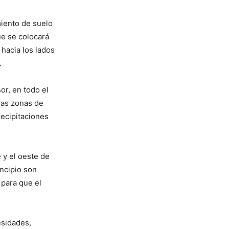
miento de suelo
ue se colocará
 hacia los lados
.
or, en todo el
las zonas de
ecipitaciones
 y el oeste de
incipio son
 para que el
esidades,