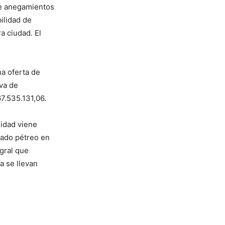
de anegamientos
ilidad de
a ciudad. El
a oferta de
va de
7.535.131,06.
lidad viene
izado pétreo en
egral que
a se llevan