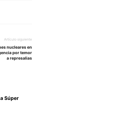
Artículo siguiente
nes nucleares en
rgencia por temor
a represalias
ta Súper