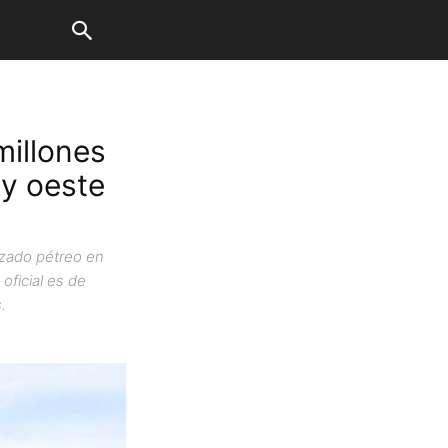
millones
 y oeste
lizado pétreo en
oficial es de
.