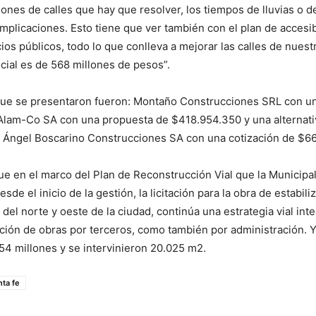
ones de calles que hay que resolver, los tiempos de lluvias o 
plicaciones. Esto tiene que ver también con el plan de accesib
ios públicos, todo lo que conlleva a mejorar las calles de nuestr
cial es de 568 millones de pesos”.
ue se presentaron fueron: Montaño Construcciones SRL con un
Alam-Co SA con una propuesta de $418.954.350 y una alternati
 Ángel Boscarino Construcciones SA con una cotización de $66
ue en el marco del Plan de Reconstrucción Vial que la Municipa
sde el inicio de la gestión, la licitación para la obra de estabil
 del norte y oeste de la ciudad, continúa una estrategia vial int
ución de obras por terceros, como también por administración. Y
54 millones y se intervinieron 20.025 m2.
nta fe