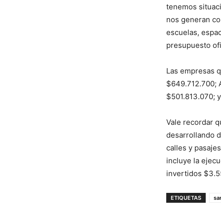
tenemos situaci
nos generan com
escuelas, espac
presupuesto ofi
Las empresas q
$649.712.700; 
$501.813.070; y
Vale recordar q
desarrollando de
calles y pasajes
incluye la ejec
invertidos $3.5
ETIQUETAS
sa