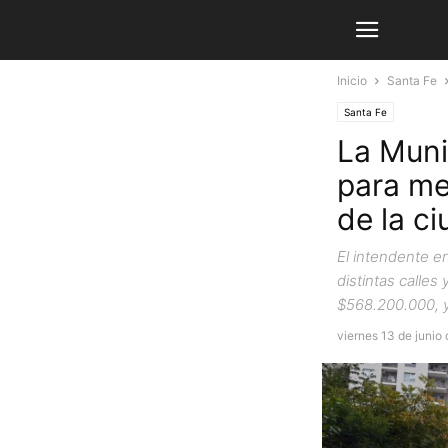
Inicio
Santa Fe
Santa Fe
La Muni
para mej
de la c
El intendente en
distintas calles
$568.200.000, y
viernes 13 de junio