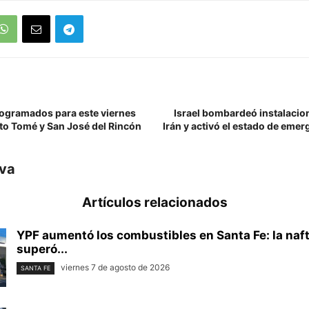
rogramados para este viernes
Israel bombardeó instalacio
nto Tomé y San José del Rincón
Irán y activó el estado de eme
iva
Artículos relacionados
YPF aumentó los combustibles en Santa Fe: la naf
superó...
viernes 7 de agosto de 2026
SANTA FE