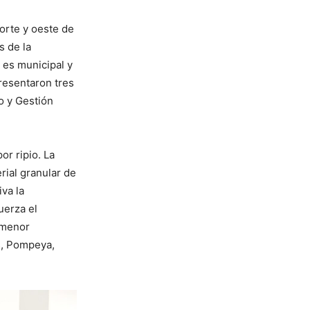
norte y oeste de
s de la
o es municipal y
presentaron tres
o y Gestión
or ripio. La
rial granular de
va la
uerza el
 menor
es, Pompeya,