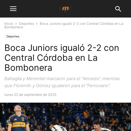
Inicio
Deportes
Boca Juniors igualó 2-2 con Central Córdoba en La
Bombonera
Deportes
Boca Juniors igualó 2-2 con
Central Córdoba en La
Bombonera
Battaglia y Merentiel marcaron para el “Xeneize”, mientras
que Florentín y Gómez igualaron para el “Ferroviario”.
lunes 22 de septiembre de 2025