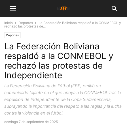
Inicio
Deportes
La Federación Boliviana respaldó a la CONMEBOL y
rechazó las protestas de...
Deportes
La Federación Boliviana
respaldó a la CONMEBOL y
rechazó las protestas de
Independiente
La Federación Boliviana de Fútbol (FBF) emitió un
comunicado tajante en el que apoya a la CONMEBOL tras la
expulsión de Independiente de la Copa Sudamericana,
subrayando la importancia del respeto a las reglas y la lucha
contra la violencia en el fútbol.
domingo 7 de septiembre de 2025