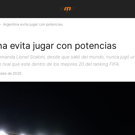
Argentina evita jugar con potencias
na evita jugar con potencias
comanda Lionel Scaloni, desde que salió del mundo, nunca jugó un
 rival que este dentro de los mejores 20 del ranking FIFA.
tubre de 2025