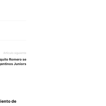
Artículo siguiente
iquito Romero se
gentinos Juniors
miento de