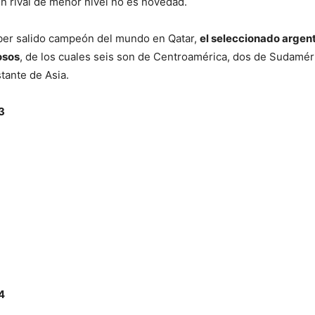
n rival de menor nivel no es novedad.
er salido campeón del mundo en Qatar,
el seleccionado argent
osos
, de los cuales seis son de Centroamérica, dos de Sudamér
stante de Asia.
3
4