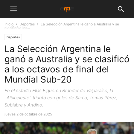
Inicio
Deportes
La Selección Argentina le ganó a Australia y se
clasificó a los...
Deportes
La Selección Argentina le
ganó a Australia y se clasificó
a los octavos de final del
Mundial Sub-20
En el estadio Elías Figueroa Brander de Valparaíso, la
´Albiceleste´ triunfó con goles de Sarco, Tomás Pérez,
Subiabre y Andino.
jueves 2 de octubre de 2025