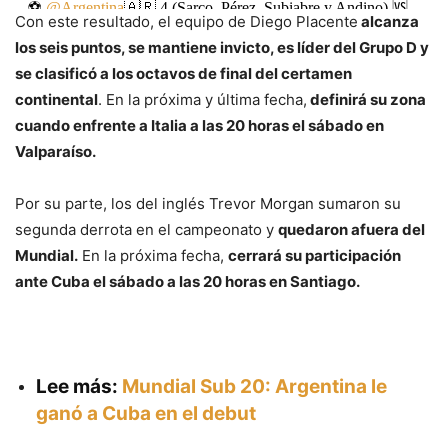
⚽
@Argentina
🇦🇷 4 (Sarco, Pérez, Subiabre y Andino) 🆚
Con este resultado, el equipo de Diego Placente
alcanza
#Australia
🇦🇺 1 (Bennie)
los seis puntos, se mantiene invicto, es líder del Grupo D y
#VamosLosPibes
pic.twitter.com/SLO32R2QxO
se clasificó a los octavos de final del certamen
— 🇦🇷 Selección Argentina ⭐⭐⭐ (@Argentina)
October 2,
continental
. En la próxima y última fecha,
definirá su zona
2025
cuando enfrente a Italia a las 20 horas el sábado en
Valparaíso.
Por su parte, los del inglés Trevor Morgan sumaron su
segunda derrota en el campeonato y
quedaron afuera del
Mundial.
En la próxima fecha,
cerrará su participación
ante Cuba el sábado a las 20 horas en Santiago.
Lee más:
Mundial Sub 20: Argentina le
ganó a Cuba en el debut