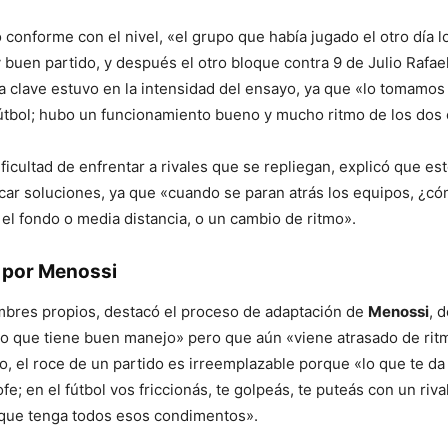
 conforme con el nivel, «el grupo que había jugado el otro día l
 buen partido, y después el otro bloque contra 9 de Julio Rafa
a clave estuvo en la intensidad del ensayo, ya que «lo tomamos
útbol; hubo un funcionamiento bueno y mucho ritmo de los dos
ificultad de enfrentar a rivales que se repliegan, explicó que e
car soluciones, ya que «cuando se paran atrás los equipos, ¿c
 el fondo o media distancia, o un cambio de ritmo».
 por Menossi
mbres propios, destacó el proceso de adaptación de
Menossi
, 
o que tiene buen manejo» pero que aún «viene atrasado de ritm
o, el roce de un partido es irreemplazable porque «lo que te da 
fe; en el fútbol vos friccionás, te golpeás, te puteás con un riva
que tenga todos esos condimentos».