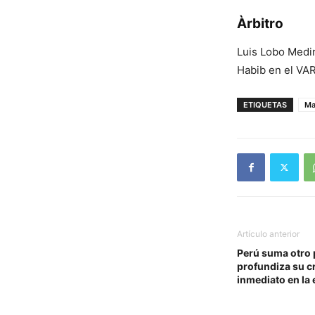
Àrbitro
Luis Lobo Medi
Habib en el VAR
ETIQUETAS
Ma
Artículo anterior
Perú suma otro 
profundiza su cr
inmediato en la