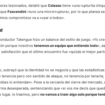
ores lesionados, detalló que
Colasso
tiene «una rupturita chiqu
y que
Fascendini
«tuvo una microrruptura», por lo que planea se
ximos compromisos va a «usar a todos».
d
conductor Tatengue hizo un balance del estilo de juego. «Yo cr
ión porque nosotros
tenemos un equipo que entiende todo
«, a
satisfacción que el último encuentro fue «quizás el mejor part
o, subrayó que la identidad no se negocia y que las estadísticas
e tenencia pero con sentido de ataque, no tenencia por tenerla;
ibes lo entiendan». Pese a la cercanía del cierre del mercado,
orma desesperada, sentenciando que «si vos me decís que qued
e lugar, lo traemos, pero
no vamos a traer algo solo porque ten