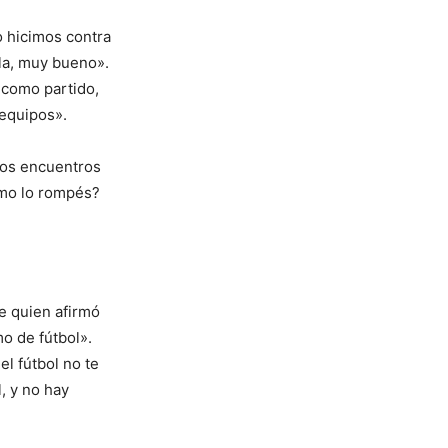
o hicimos contra
ela, muy bueno».
 como partido,
 equipos».
stos encuentros
ómo lo rompés?
de quien afirmó
o de fútbol».
el fútbol no te
l, y no hay