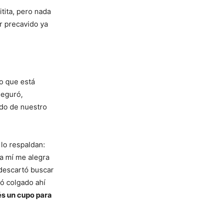
itita, pero nada
r precavido ya
eo que está
seguró,
ido de nuestro
 lo respaldan:
 a mí me alegra
 descartó buscar
ó colgado ahí
és un cupo para