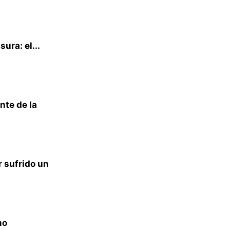
ura: el...
nte de la
 sufrido un
mo