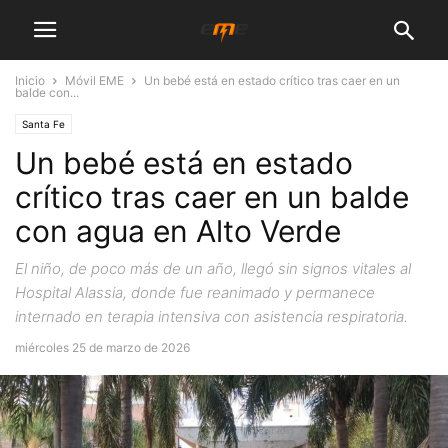
Inicio
Móvil EME
Un bebé está en estado crítico tras caer en un
balde con...
Santa Fe
Un bebé está en estado
crítico tras caer en un balde
con agua en Alto Verde
El niño, de poco más de un año, llegó sin signos vitales al
Hospital Alassia, donde fue reanimado y permanece
internado en terapia intensiva con asistencia respiratoria.
miércoles 25 de marzo de 2026