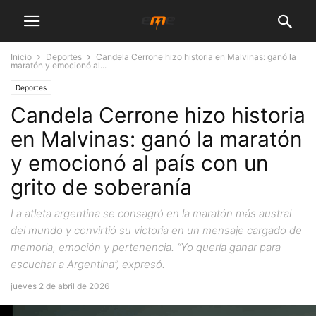
Inicio
Deportes
Candela Cerrone hizo historia en Malvinas: ganó la
maratón y emocionó al...
Deportes
Candela Cerrone hizo historia
en Malvinas: ganó la maratón
y emocionó al país con un
grito de soberanía
La atleta argentina se consagró en la maratón más austral
del mundo y convirtió su victoria en un mensaje cargado de
memoria, emoción y pertenencia. “Yo quería ganar para
escuchar a Argentina”, expresó.
jueves 2 de abril de 2026