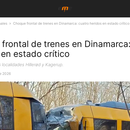
nales
Choque frontal de trenes en Dinamarca: cuatro heridos en estado crítico
frontal de trenes en Dinamarca:
 en estado crítico
s localidades Hillerød y Kagerup.
de 2026