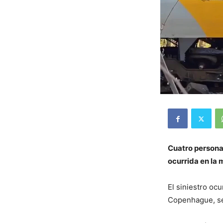
Cuatro personas
ocurrida en la
El siniestro ocu
Copenhague, s