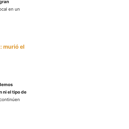
 gran
local en un
: murió el
demos
ni el tipo de
 continúen