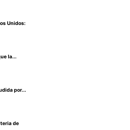
os Unidos:
e la...
udida por...
teria de