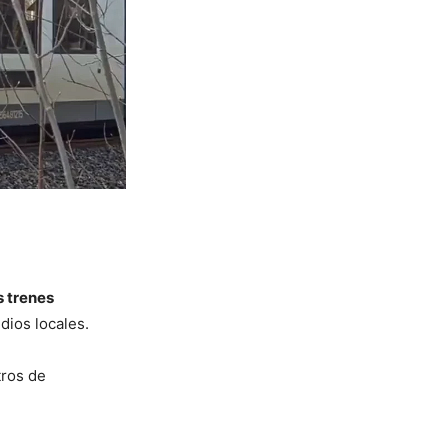
s trenes
dios locales.
tros de