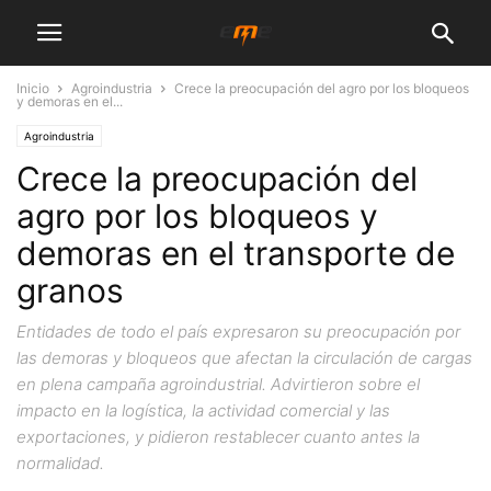
Inicio
Agroindustria
Crece la preocupación del agro por los bloqueos
y demoras en el...
Agroindustria
Crece la preocupación del
agro por los bloqueos y
demoras en el transporte de
granos
Entidades de todo el país expresaron su preocupación por
las demoras y bloqueos que afectan la circulación de cargas
en plena campaña agroindustrial. Advirtieron sobre el
impacto en la logística, la actividad comercial y las
exportaciones, y pidieron restablecer cuanto antes la
normalidad.