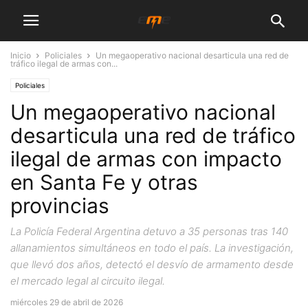
Inicio
Policiales
Un megaoperativo nacional desarticula una red de
tráfico ilegal de armas con...
Policiales
Un megaoperativo nacional
desarticula una red de tráfico
ilegal de armas con impacto
en Santa Fe y otras
provincias
La Policía Federal Argentina detuvo a 35 personas tras 140
allanamientos simultáneos en todo el país. La investigación,
que llevó dos años, detectó el desvío de armamento desde
el mercado legal al circuito ilegal.
miércoles 29 de abril de 2026