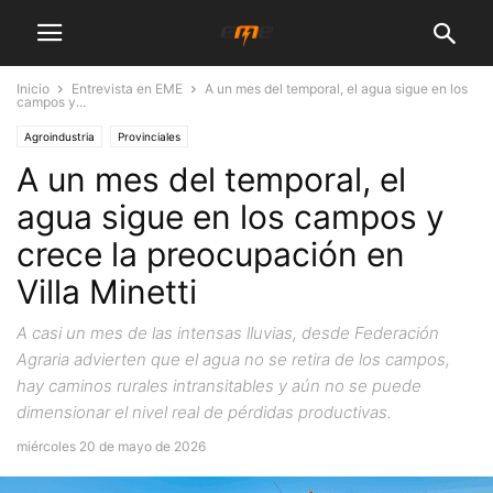
Inicio
Entrevista en EME
A un mes del temporal, el agua sigue en los
campos y...
Agroindustria
Provinciales
A un mes del temporal, el
agua sigue en los campos y
crece la preocupación en
Villa Minetti
A casi un mes de las intensas lluvias, desde Federación
Agraria advierten que el agua no se retira de los campos,
hay caminos rurales intransitables y aún no se puede
dimensionar el nivel real de pérdidas productivas.
miércoles 20 de mayo de 2026