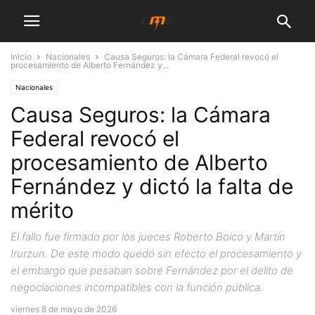
Inicio
Nacionales
Causa Seguros: la Cámara Federal revocó el
procesamiento de Alberto Fernández y...
Nacionales
Causa Seguros: la Cámara
Federal revocó el
procesamiento de Alberto
Fernández y dictó la falta de
mérito
El fallo fue firmado por los jueces Roberto Boico y Martín
Irurzun. De este modo quedó sin efecto el procesamiento y
el embargo que pesaban sobre Fernández por el delito de
negociaciones incompatibles con la función pública.
viernes 8 de mayo de 2026