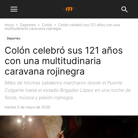
Inicio
Deportes
Colón
Colón celebró sus 121 años con una
multitudinaria caravana rojinegra
Deportes
Colón celebró sus 121 años
con una multitudinaria
caravana rojinegra
Miles de hinchas sabaleros marcharon desde el Puente
Colgante hasta el estadio Brigadier López en una noche de
fiesta, música y pasión rojinegra.
martes 5 de mayo de 2026