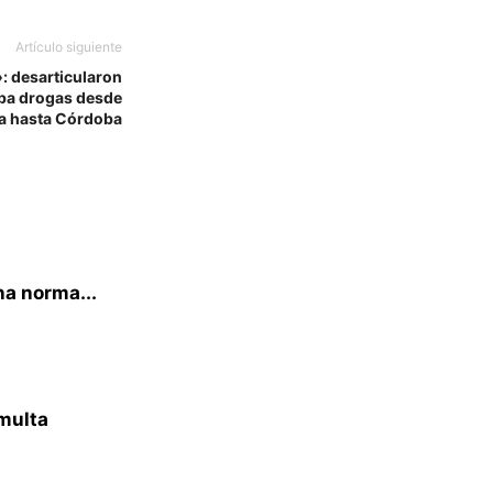
Artículo siguiente
: desarticularon
aba drogas desde
ta hasta Córdoba
na norma...
multa