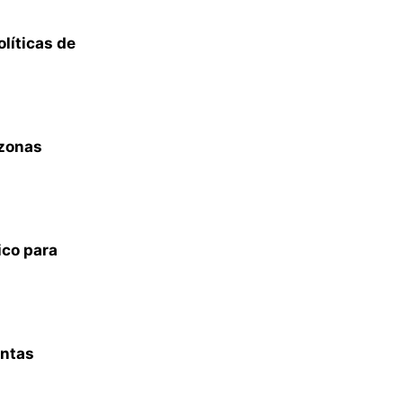
líticas de
 zonas
ico para
entas