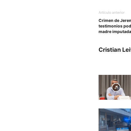
Artículo anterior
Crimen de Jere
testimonios podr
madre imputad
Cristian Le