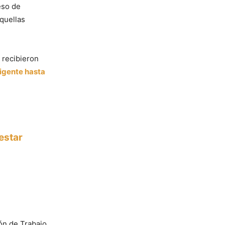
reso de
quellas
 recibieron
vigente hasta
estar
ón de Trabajo,