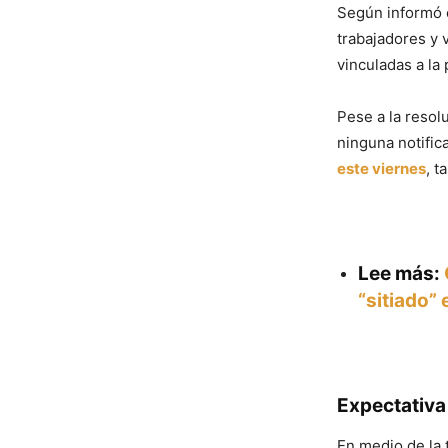
Según informó el
trabajadores y 
vinculadas a la
Pese a la resol
ninguna notific
este viernes
, t
Lee más:
“sitiado” 
Expectativa
En medio de la 