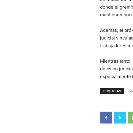
donde el gremi
mantienen pocas
Además, el pró
judicial vincul
trabajadores mu
Mientras tanto,
decisión judici
especialmente l
ETIQUETAS
co