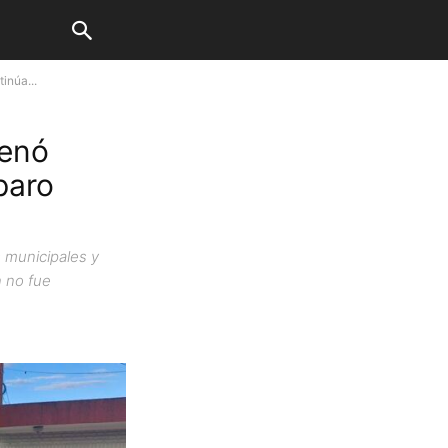
inúa...
denó
paro
s municipales y
n no fue