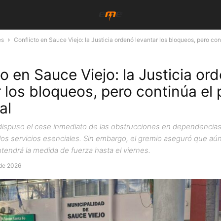
es
Conflicto en Sauce Viejo: la Justicia ordenó levantar los bloqueos, pero cont
o en Sauce Viejo: la Justicia or
r los bloqueos, pero continúa el 
al
al dispuso el cese inmediato de las obstrucciones en dependencia
 los servicios esenciales. Sin embargo, el gremio aseguró que aú
tendrá la medida de fuerza hasta el viernes.
de 2026