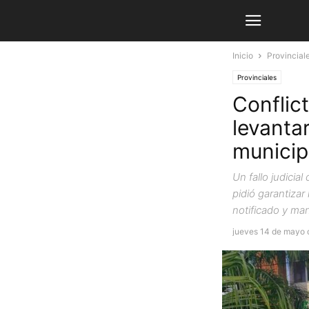
Inicio
Provincial
Provinciales
Conflict
levanta
municip
Un fallo judici
pidió garantizar
notificado y man
jueves 14 de mayo 