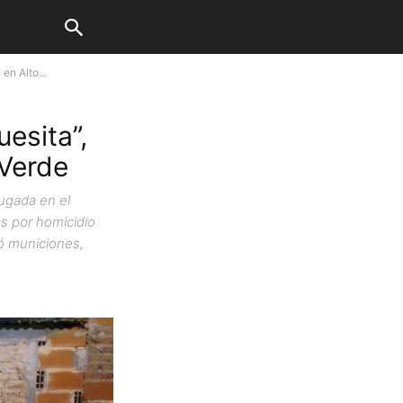
en Alto...
esita”,
 Verde
rugada en el
as por homicidio
ró municiones,