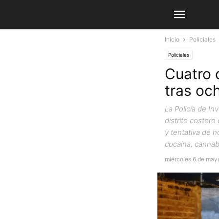
Inicio
Policiales
Policiales
Cuatro 
tras oc
La Policía de I
distrito costero
y tentativa de 
cocaína, cannab
miércoles 6 de may