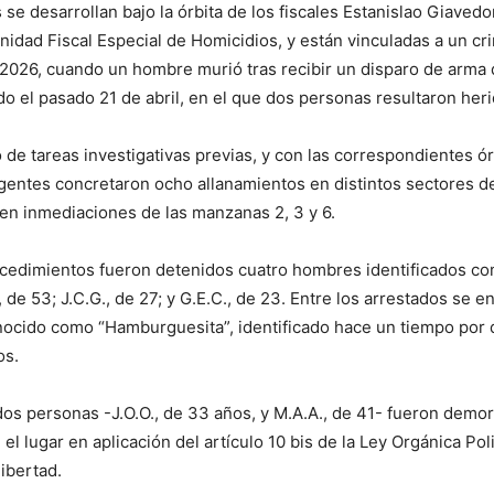
 se desarrollan bajo la órbita de los fiscales Estanislao Giaved
 Unidad Fiscal Especial de Homicidios, y están vinculadas a un cr
2026, cuando un hombre murió tras recibir un disparo de arma 
do el pasado 21 de abril, en el que dos personas resultaron heri
de tareas investigativas previas, y con las correspondientes 
 agentes concretaron ocho allanamientos en distintos sectores d
en inmediaciones de las manzanas 2, 3 y 6.
cedimientos fueron detenidos cuatro hombres identificados co
 de 53; J.C.G., de 27; y G.E.C., de 23. Entre los arrestados se e
ocido como “Hamburguesita”, identificado hace un tiempo por 
os.
os personas -J.O.O., de 33 años, y M.A.A., de 41- fueron demo
 el lugar en aplicación del artículo 10 bis de la Ley Orgánica Polic
libertad.