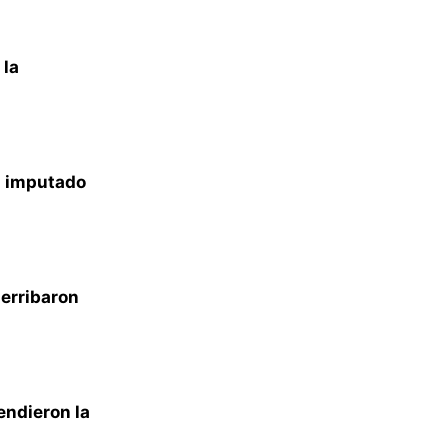
 la
a imputado
derribaron
endieron la