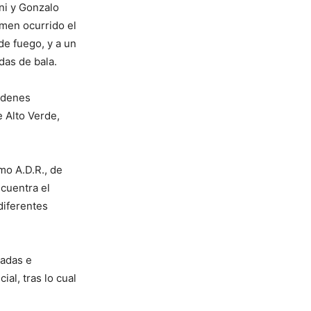
oni y Gonzalo
imen ocurrido el
de fuego, y a un
das de bala.
órdenes
e Alto Verde,
mo A.D.R., de
ncuentra el
diferentes
radas e
ial, tras lo cual