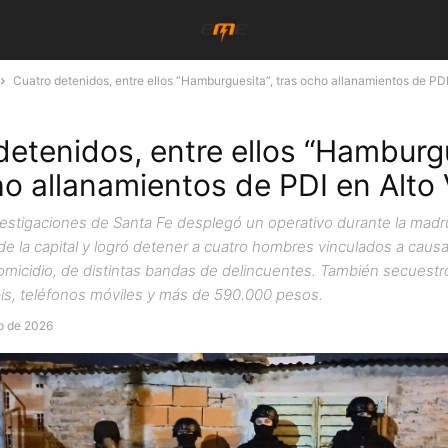
Cuatro detenidos, entre ellos “Hamburguesita”, tras ocho allanamientos de PDI 
detenidos, entre ellos “Hamburgu
ho allanamientos de PDI en Alto
nvestigaciones de Santa Fe desplegó un operativo durante la mad
 de la capital y logró detener a cuatro hombres vinculados a caus
homicidio, de distintas bandas de delincuentes. También secuest
is, teléfonos móviles y más de 590.000 pesos.
o de 2026