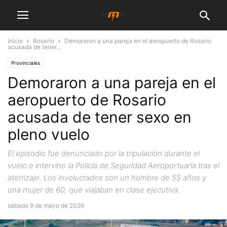
Inicio
Rosario
Demoraron a una pareja en el aeropuerto de Rosario
acusada de tener...
Provinciales
Demoraron a una pareja en el
aeropuerto de Rosario
acusada de tener sexo en
pleno vuelo
El episodio fue denunciado por la tripulación durante el
vuelo e intervino la Policía de Seguridad Aeroportuaria tras el
aterrizaje. Los involucrados son un hombre de 55 años y
una mujer de 60, que viajaban en clase ejecutiva.
sábado 9 de mayo de 2026