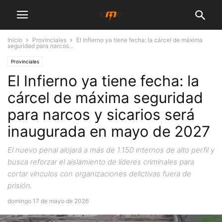
Inicio
Provinciales
El Infierno ya tiene fecha: la cárcel de máxima
seguridad para narcos...
Provinciales
El Infierno ya tiene fecha: la
cárcel de máxima seguridad
para narcos y sicarios será
inaugurada en mayo de 2027
El nuevo penal alojará a más de 1.150 internos de alto perfil y
busca reforzar el aislamiento de líderes criminales para
cortar vínculos con organizaciones delictivas fuera de
prisión.
domingo 17 de mayo de 2026