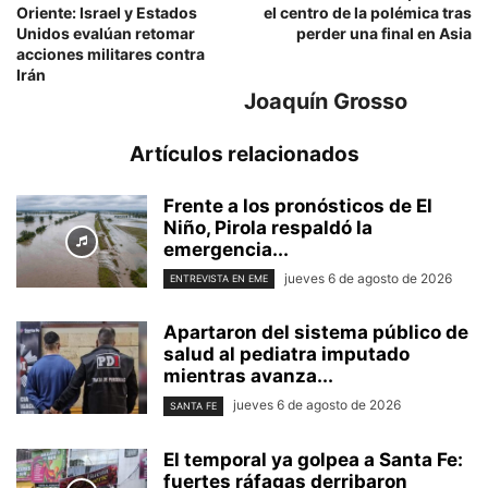
Oriente: Israel y Estados
el centro de la polémica tras
Unidos evalúan retomar
perder una final en Asia
acciones militares contra
Irán
Joaquín Grosso
Artículos relacionados
Frente a los pronósticos de El
Niño, Pirola respaldó la
emergencia...
jueves 6 de agosto de 2026
ENTREVISTA EN EME
Apartaron del sistema público de
salud al pediatra imputado
mientras avanza...
jueves 6 de agosto de 2026
SANTA FE
El temporal ya golpea a Santa Fe:
fuertes ráfagas derribaron