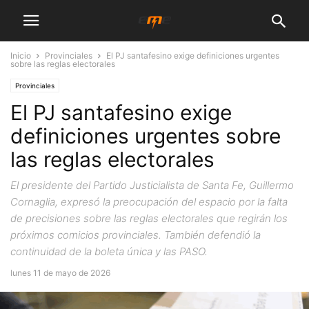
Inicio
Provinciales
El PJ santafesino exige definiciones urgentes
sobre las reglas electorales
Provinciales
El PJ santafesino exige
definiciones urgentes sobre
las reglas electorales
El presidente del Partido Justicialista de Santa Fe, Guillermo
Cornaglia, expresó la preocupación del espacio por la falta
de precisiones sobre las reglas electorales que regirán los
próximos comicios provinciales. También defendió la
continuidad de la boleta única y las PASO.
lunes 11 de mayo de 2026