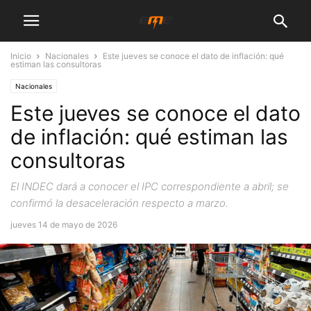
Inicio
Nacionales
Este jueves se conoce el dato de inflación: qué
estiman las consultoras
Nacionales
Este jueves se conoce el dato
de inflación: qué estiman las
consultoras
El INDEC dará a conocer el IPC correspondiente a abril; se
confirmó la desaceleración respecto a marzo.
jueves 14 de mayo de 2026