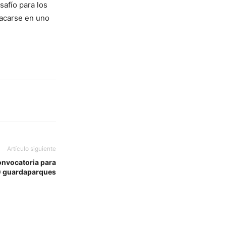
afío para los
tacarse en uno
Artículo siguiente
onvocatoria para
 guardaparques