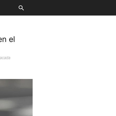
en el
tacada