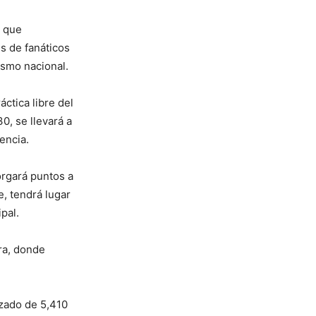
w que
s de fanáticos
ismo nacional.
ctica libre del
0, se llevará a
tencia.
torgará puntos a
e, tendrá lugar
ipal.
ra, donde
azado de 5,410