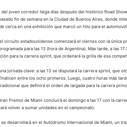
n del joven corredor llega días después del histórico Road Sho
pasado fin de semana en la Ciudad de Buenos Aires, donde mile
de cerca en una exhibición que marcó un hito para el automovil
 el circuito estadounidense comenzará el viernes con la única prá
programada para las 13 (hora de Argentina). Más tarde, a las 17:3
ación para la carrera sprint, que ordenará la grilla de esa compe
na jornada clave: a las 13 se disputará la carrera sprint, que o
 finalicen entre los ocho primeros. Luego, cuatro horas más tard
 tradicional que definirá el orden de largada para la carrera princ
Gran Premio de Miami concluirá el domingo a las 17 con la carre
tará volver a sumar unidades en el campeonato.
se desarrollará en el Autódromo Internacional de Miami, un tr