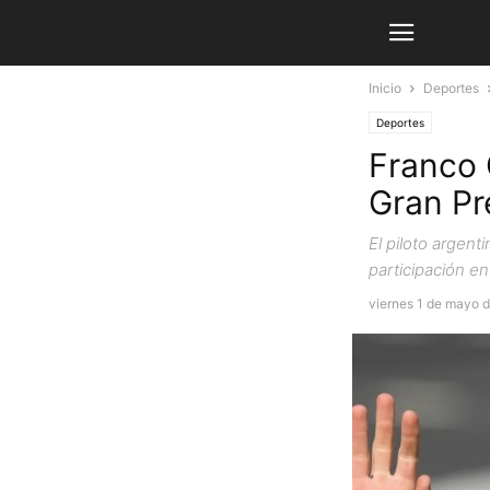
Inicio
Deportes
Deportes
Franco 
Gran Pr
El piloto argent
participación e
viernes 1 de mayo 