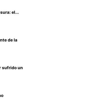
ura: el...
nte de la
 sufrido un
mo