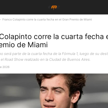
Franco Colapinto corre la cuarta fecha en el Gran Premio de Miami
Colapinto corre la cuarta fecha 
emio de Miami
ino será parte de la cuarta fecha de la Fórmula 1, luego de su des
n el Road Show realizado en la Ciudad de Buenos Aires.
de 2026