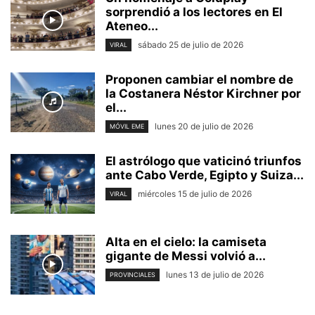
sorprendió a los lectores en El
Ateneo...
sábado 25 de julio de 2026
VIRAL
Proponen cambiar el nombre de
la Costanera Néstor Kirchner por
el...
lunes 20 de julio de 2026
MÓVIL EME
El astrólogo que vaticinó triunfos
ante Cabo Verde, Egipto y Suiza...
miércoles 15 de julio de 2026
VIRAL
Alta en el cielo: la camiseta
gigante de Messi volvió a...
lunes 13 de julio de 2026
PROVINCIALES