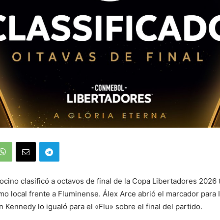
cino clasificó a octavos de final de la Copa Libertadores 2026 
mo local frente a Fluminense. Álex Arce abrió el marcador para
 Kennedy lo igualó para el «Flu» sobre el final del partido.