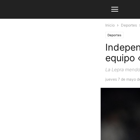
Inicio
Deportes
Deportes
Indepen
equipo 
La Lepra mendoc
jueves 7 de mayo d