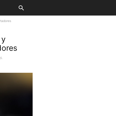
rtadores
 y
dores
s.