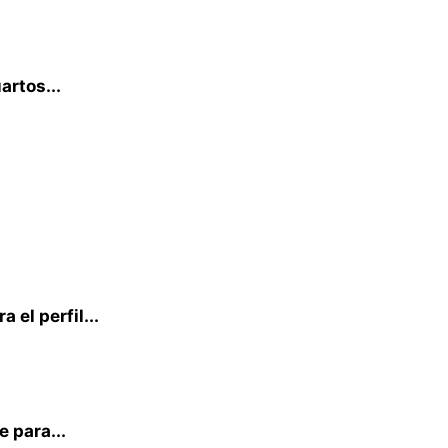
artos...
 el perfil...
e para...