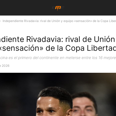
Independiente Rivadavia: rival de Unión y equipo «sensación» de la Copa Libe
diente Rivadavia: rival de Unión
«sensación» de la Copa Liberta
ina es el primero del continente en meterse entre los 16 mejore
e 2026