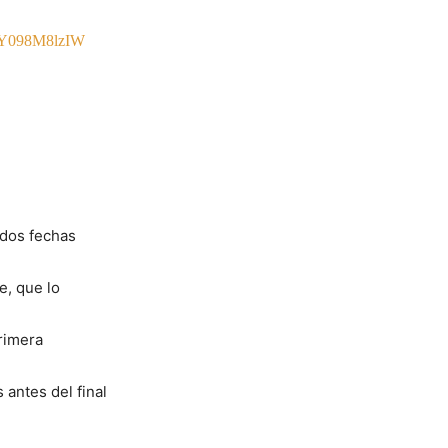
m/Y098M8lzIW
 dos fechas
e, que lo
primera
 antes del final