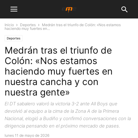
Inicio
Deportes
Medrán tras el triunfo de Colón: «Nos estamos
haciendo muy fuertes en...
Deportes
Medrán tras el triunfo de
Colón: «Nos estamos
haciendo muy fuertes en
nuestra cancha y con
nuestra gente»
El DT sabalero valoró la victoria 3-2 ante All Boys que
devolvió al equipo a la cima de la Zona A de la Primera
Nacional, elogió a Budiño y confirmó conversaciones con la
dirigencia pensando en el próximo mercado de pases.
lunes 11 de mayo de 2026