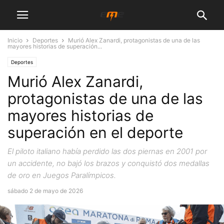
Inicio
Deportes
Murió Alex Zanardi, protagonistas de una de las
mayores historias de superación...
Deportes
Murió Alex Zanardi,
protagonistas de una de las
mayores historias de
superación en el deporte
El piloto italiano había perdido las dos piernas en 2001 por
un accidente, no bajó los brazos y conquistó dos medallas
de oro en Juegos Paralímpicos.
sábado 2 de mayo de 2026