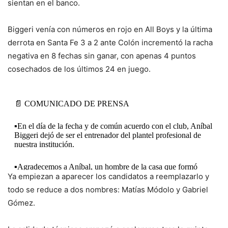
sientan en el banco.
Biggeri venía con números en rojo en All Boys y la última
derrota en Santa Fe 3 a 2 ante Colón incrementó la racha
negativa en 8 fechas sin ganar, con apenas 4 puntos
cosechados de los últimos 24 en juego.
📄 COMUNICADO DE PRENSA
▪️En el día de la fecha y de común acuerdo con el club, Aníbal
Biggeri dejó de ser el entrenador del plantel profesional de
nuestra institución.
▪️Agradecemos a Aníbal, un hombre de la casa que formó
Ya empiezan a aparecer los candidatos a reemplazarlo y
parte de páginas gloriosas de nuestra historia y a su…
pic.twitter.com/HNAbKYZCi1
todo se reduce a dos nombres: Matías Módolo y Gabriel
Gómez.
— Club Atlético All Boys (@caallboys)
May 11, 2026