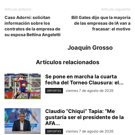
Artículo anterior
Artículo siguiente
Caso Adorni: solicitan
Bill Gates dijo que la mayoría
información sobre los
de las empresas de IA van a
contratos de la empresa de
fracasar: el motivo
su esposa Bettina Angeletti
Joaquín Grosso
Artículos relacionados
Se pone en marcha la cuarta
fecha del Torneo Clausura: el...
viernes 7 de agosto de 2026
DEPORTES
Claudio “Chiqui” Tapia: “Me
gustaría ser el presidente de la
AFA...
viernes 7 de agosto de 2026
DEPORTES