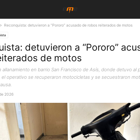
Reconquista: detuvieron a “Pororo” acusado de robos reiterados de motos
ista
ista: detuvieron a “Pororo” ac
eiterados de motos
n allanamiento en barrio San Francisco de Asís, donde detuvo al p
el operativo se recuperaron motocicletas y se secuestraron mo
causa.
de 2026