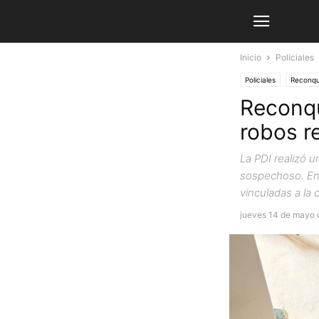
Inicio
Policiales
Policiales
Reconqu
Reconqu
robos r
La PDI realizó u
sospechoso. En 
vinculadas a la 
jueves 14 de mayo 