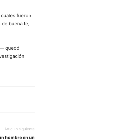
 cuales fueron
 de buena fe,
O.— quedó
vestigación.
Artículo siguiente
 un hombre en un