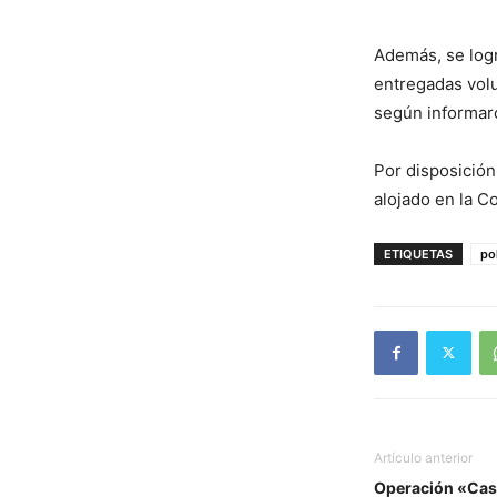
Además, se logr
entregadas vol
según informaro
Por disposición
alojado en la C
ETIQUETAS
po
Artículo anterior
Operación «Casc