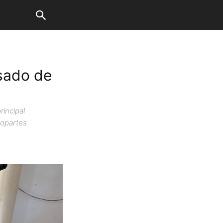
usado de
rincipal
topartes