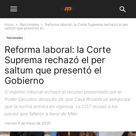
Inicio
Nacionales
Reforma laboral: la Corte Suprema rechazó el per
saltum que presentó el...
Nacionales
Reforma laboral: la Corte
Suprema rechazó el per
saltum que presentó el
Gobierno
El máximo tribunal rechazó el recurso presentado por el
Poder Ejecutivo después de que Casa Rosada se asegurara
que la norma entrara en vigencia. La CGT recusó a los
jueces que fallaron a favor de Milei.
viernes 8 de mayo de 2026