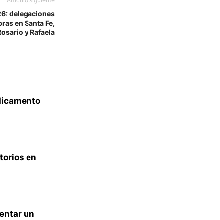
Artículo siguiente
6: delegaciones
bras en Santa Fe,
Rosario y Rafaela
edicamento
torios en
sentar un