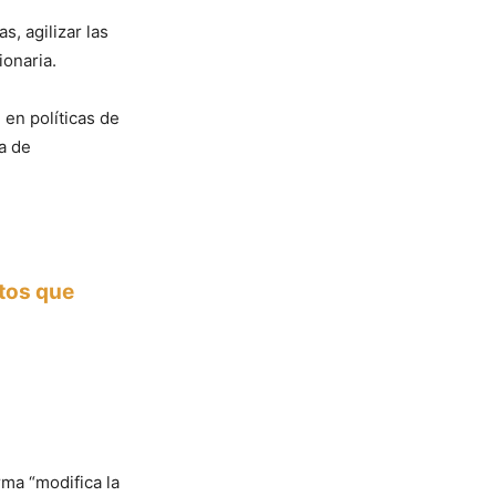
s, agilizar las
ionaria.
 en políticas de
a de
ntos que
rma “modifica la