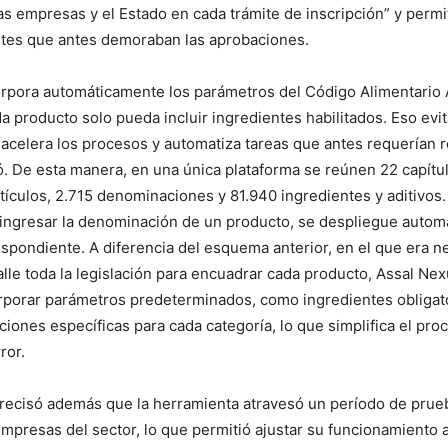
las empresas y el Estado en cada trámite de inscripción” y permit
ntes que antes demoraban las aprobaciones.
orpora automáticamente los parámetros del Código Alimentario 
 producto solo pueda incluir ingredientes habilitados. Eso evit
acelera los procesos y automatiza tareas que antes requerían r
ó. De esta manera, en una única plataforma se reúnen 22 capítu
tículos, 2.715 denominaciones y 81.940 ingredientes y aditivos.
 ingresar la denominación de un producto, se despliegue autom
spondiente. A diferencia del esquema anterior, en el que era n
lle toda la legislación para encuadrar cada producto, Assal Nexu
rporar parámetros predeterminados, como ingredientes obligat
iciones específicas para cada categoría, lo que simplifica el pr
ror.
precisó además que la herramienta atravesó un período de prue
mpresas del sector, lo que permitió ajustar su funcionamiento 