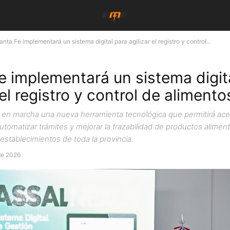
anta Fe implementará un sistema digital para agilizar el registro y control...
e implementará un sistema digit
 el registro y control de alimento
 en marcha una nueva herramienta tecnológica que permitirá ace
automatizar trámites y mejorar la trazabilidad de productos aliment
establecimientos de toda la provincia.
de 2026