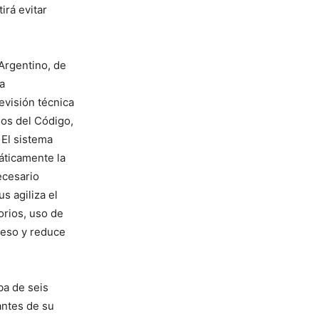
irá evitar
Argentino, de
a
evisión técnica
los del Código,
 El sistema
áticamente la
ecesario
s agiliza el
orios, uso de
oceso y reduce
ba de seis
antes de su