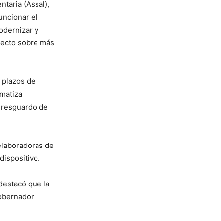
ntaria (Assal),
uncionar el
odernizar y
irecto sobre más
s plazos de
omatiza
l resguardo de
 elaboradoras de
dispositivo.
 destacó que la
gobernador