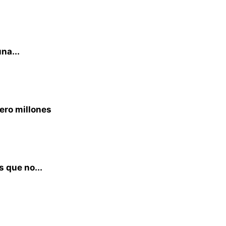
na...
ero millones
 que no...