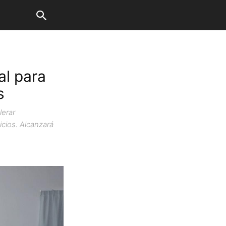
al para
s
lerar
icios. Alcanzará