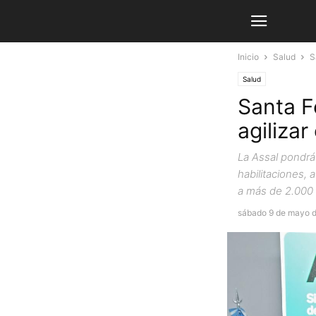
Inicio
Salud
S
Salud
Santa F
agilizar
La Assal pondrá
habilitaciones, 
a más de 2.000 
sábado 9 de mayo 