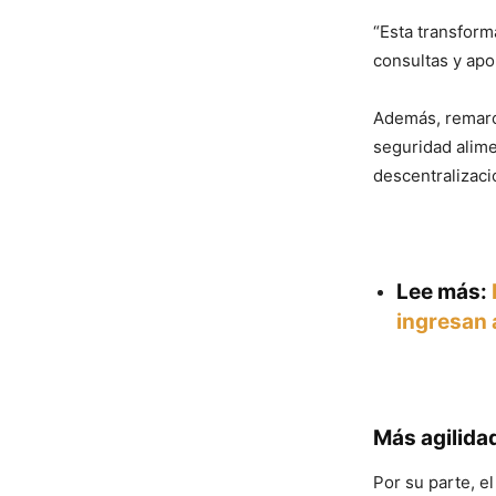
“Esta transforma
consultas y apor
Además, remarcó
seguridad alime
descentralizaci
Lee más:
ingresan 
Más agilida
Por su parte, el